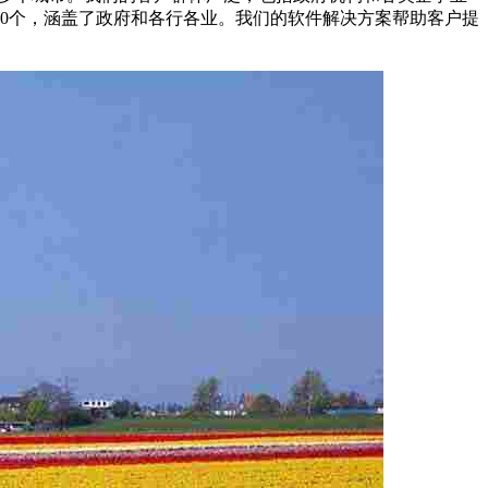
000个，涵盖了政府和各行各业。我们的软件解决方案帮助客户提