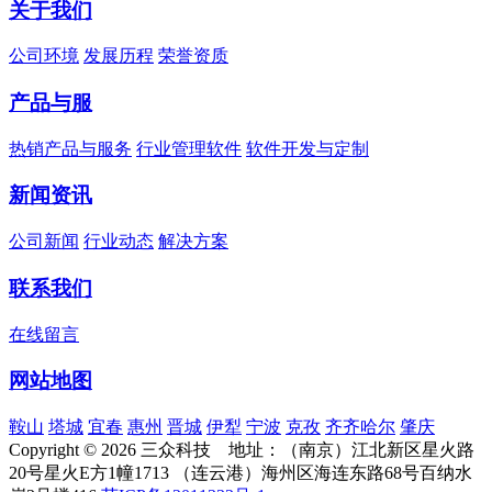
关于我们
公司环境
发展历程
荣誉资质
产品与服
热销产品与服务
行业管理软件
软件开发与定制
新闻资讯
公司新闻
行业动态
解决方案
联系我们
在线留言
网站地图
鞍山
塔城
宜春
惠州
晋城
伊犁
宁波
克孜
齐齐哈尔
肇庆
Copyright © 2026 三众科技 地址：（南京）江北新区星火路
20号星火E方1幢1713 （连云港）海州区海连东路68号百纳水