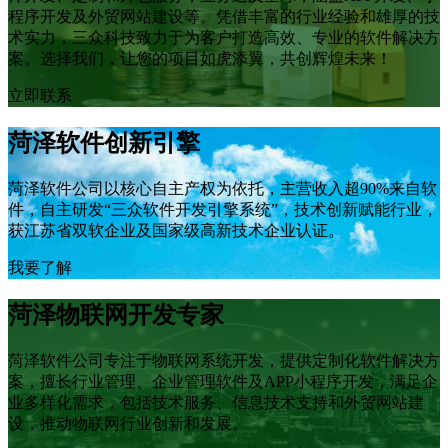
程序开发及外贸网站建设等。凭借丰富的行业经验和雄厚的技
术实力，三众科技致力于为客户打造高效、专业的软件解决方
案。选择我们，让您的项目如虎添翼，共创辉煌未来！
立即联系
菏泽软件创新引擎
菏泽软件公司以核心自主产权为依托，主营收入超90%来自软
件，自主研发“三众软件开发引擎系统”，技术创新赋能行业，
获江苏省双软企业及国家级高新技术企业认证。
我要了解
菏泽物联网开发专家
菏泽软件公司专注于物联网系统开发，提供定制化软件解决方
案，擅长行业管理、企业管理软件及APP小程序开发，满足企
业多样化需求，包括技术服务、信息技术支持和外贸网站建
设，推动物联网行业创新和发展。