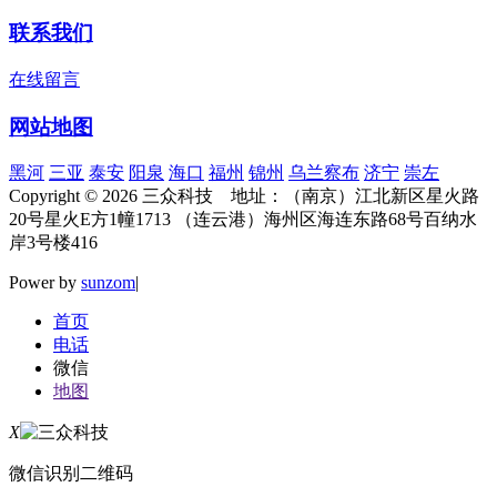
联系我们
在线留言
网站地图
黑河
三亚
泰安
阳泉
海口
福州
锦州
乌兰察布
济宁
崇左
Copyright © 2026 三众科技 地址：（南京）江北新区星火路
20号星火E方1幢1713 （连云港）海州区海连东路68号百纳水
岸3号楼416
Power by
sunzom
|
首页
电话
微信
地图
X
微信识别二维码