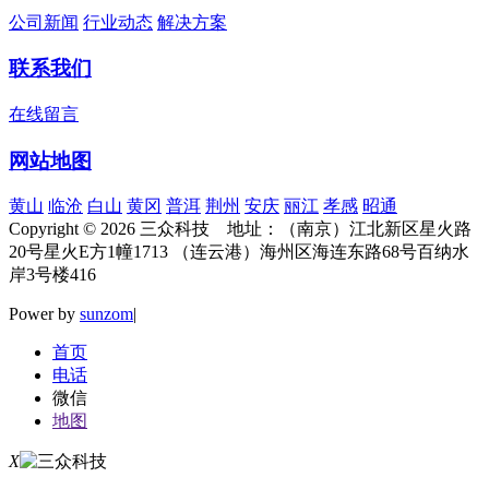
公司新闻
行业动态
解决方案
联系我们
在线留言
网站地图
黄山
临沧
白山
黄冈
普洱
荆州
安庆
丽江
孝感
昭通
Copyright © 2026 三众科技 地址：（南京）江北新区星火路
20号星火E方1幢1713 （连云港）海州区海连东路68号百纳水
岸3号楼416
Power by
sunzom
|
首页
电话
微信
地图
X