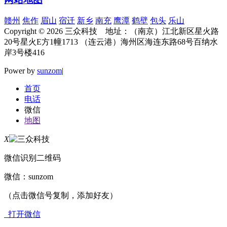
赣州
焦作
眉山
宿迁
新乡
南充
鹰潭
鹤壁
包头
乐山
Copyright © 2026 三众科技 地址：（南京）江北新区星火路
20号星火E方1幢1713 （连云港）海州区海连东路68号百纳水
岸3号楼416
Power by
sunzom
|
首页
电话
微信
地图
X
微信识别二维码
微信：
sunzom
（点击微信号复制，添加好友）
打开微信