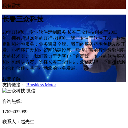
我有需求
长春三众科技
20年IT经验，专业软件定制服务 长春三众科技创始于2003
年，拥有超过20年的IT行业经验。我们专注于软件开发、软件
定制和外包服务，业务遍及全球。我们的服务范围包括APP开
发、小程序开发和外贸网站建设等。凭借丰富的行业经验和强
大的技术实力，我们致力于为客户打造高效、专业的软件服务
和外包解决方案。选择长春三众科技，您将获得一个值得信赖
的合作伙伴，共同推动您的业务发展。
我要了解
友情链接：
Brushless Motor
微信
咨询热线:
17626035999
联系人：赵先生