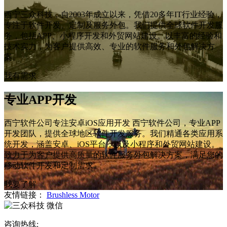
西宁三众科技，自2003年成立以来，凭借20多年IT行业经验，
专注于软件开发、定制及服务外包。我们提供全球软件开发服
务，包括APP、小程序开发和外贸网站建设。以丰富的经验和
技术实力，为客户提供高效、专业的软件服务和外包解决方
案。
我有需求
专业APP开发
西宁软件公司专注安卓iOS应用开发 西宁软件公司，专业APP
开发团队，提供全球地区软件开发服务。我们精通各类应用系
统开发，涵盖安卓、iOS平台，以及小程序和外贸网站建设。
致力于为客户提供高质量的软件服务外包解决方案，满足您的
移动软件开发和定制需求。
我要了解
友情链接：
Brushless Motor
微信
咨询热线: