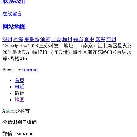
联系我们
在线留言
网站地图
湖州
本溪
秦皇岛
汕尾
上饶
梅州
鹤岗
晋中
嘉兴
惠州
Copyright © 2026 三众科技 地址：（南京）江北新区星火路
20号星火E方1幢1713 （连云港）海州区海连东路68号百纳水
岸3号楼416
Power by
sunzom
|
首页
电话
微信
地图
X
微信识别二维码
微信：
sunzom